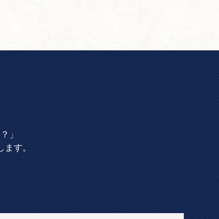
の？」
します。