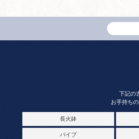
下記の
お手持ちの
長火鉢
パイプ