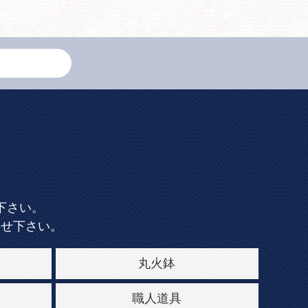
下さい。
合せ下さい。
丸火鉢
職人道具