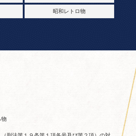
昭和レトロ物
る物
」（刑法第１９条第１項各号及び第２項）の対