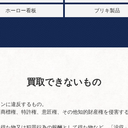
ホーロー看板
ブリキ製品
買取できないもの
インに違反するもの。
、商標権、特許権、意匠権、その他知的財産権を侵害す
て得た物又は犯罪行為の報酬として得た物など、「没収