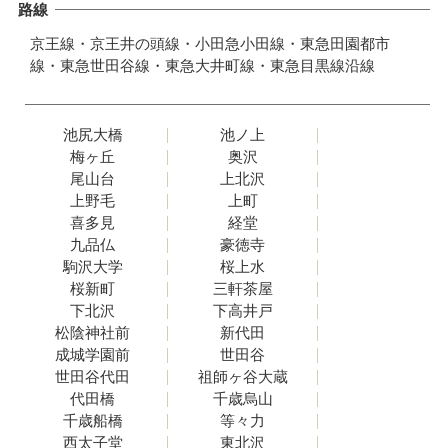
路線
京王線
京王井の頭線
小田急小田線
東急田園都市
線
東急世田谷線
東急大井町線
東急目黒線沿線
池尻大橋
池ノ上
梅ヶ丘
奥沢
尾山台
上北沢
上野毛
上町
喜多見
経堂
九品仏
豪徳寺
駒沢大学
桜上水
桜新町
三軒茶屋
下北沢
下高井戸
松陰神社前
新代田
成城学園前
世田谷
世田谷代田
祖師ヶ谷大蔵
代田橋
千歳烏山
千歳船橋
等々力
西太子堂
東北沢