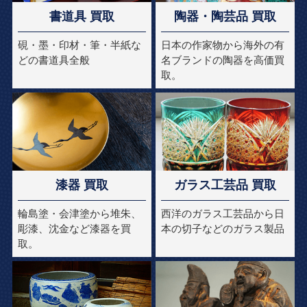
書道具 買取
陶器・陶芸品 買取
硯・墨・印材・筆・半紙な
日本の作家物から海外の有
どの書道具全般
名ブランドの陶器を高価買
取。
漆器 買取
ガラス工芸品 買取
輪島塗・会津塗から堆朱、
西洋のガラス工芸品から日
彫漆、沈金など漆器を買
本の切子などのガラス製品
取。