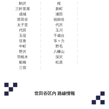
駒沢
桜
三軒茶屋
新町
成城
瀬田
世田谷
祖師谷
太子堂
代沢
代田
玉川
玉堤
千歳台
弦巻
等々力
中町
野毛
野沢
八幡山
羽根木
深沢
船橋
松原
三宿
世田谷区内 路線情報