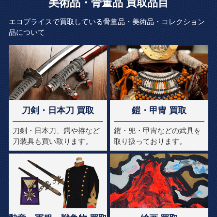
美術品・骨董品 買取品目
エコプライスで買取している骨董品・美術品・コレクション
品について
刀剣・日本刀 買取
鎧・甲冑 買取
刀剣・日本刀、鍔や拵など
鎧・兜・甲冑などの武具を
刀装具も買い取ります。
取り扱っております。