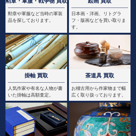
勲章・軍服・戦争物 買取
絵画 買取
勲章や軍服など当時の軍装
日本画・洋画、リトグラ
品を探しております。
フ・版画などを買い取りま
す。
掛軸 買取
茶道具 買取
人気作家や有名な人物が書
お稽古用から作家物まで幅
いた掛軸は高額査定。
広く取り扱っております。