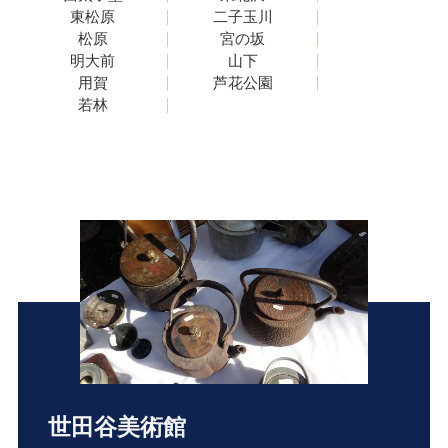
東松原
二子玉川
松原
宮の坂
明大前
山下
用賀
芦花公園
若林
世田谷美術館