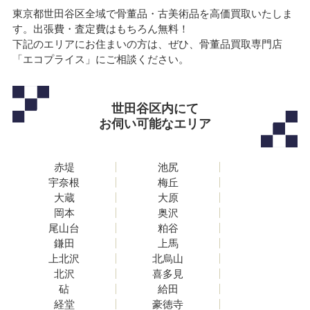
東京都世田谷区全域で骨董品・古美術品を高価買取いたしま
す。出張費・査定費はもちろん無料！
下記のエリアにお住まいの方は、ぜひ、骨董品買取専門店
「エコプライス」にご相談ください。
世田谷区内にて
お伺い可能なエリア
赤堤
池尻
宇奈根
梅丘
大蔵
大原
岡本
奥沢
尾山台
粕谷
鎌田
上馬
上北沢
北烏山
北沢
喜多見
砧
給田
経堂
豪徳寺