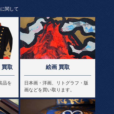
品に関して
 買取
絵画 買取
装品を
日本画・洋画、リトグラフ・版
画などを買い取ります。