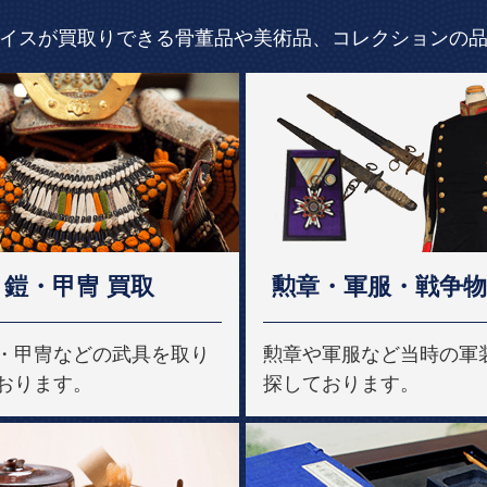
イスが買取りできる骨董品や美術品、コレクションの
鎧・甲冑 買取
勲章・軍服・戦争物
・甲冑などの武具を取り
勲章や軍服など当時の軍
おります。
探しております。