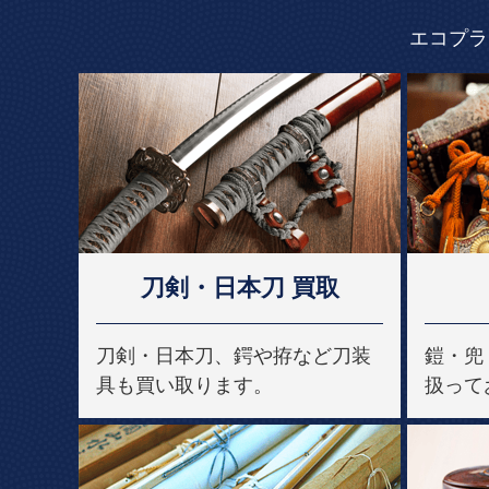
エコプラ
刀剣・日本刀 買取
刀剣・日本刀、鍔や拵など刀装
鎧・兜
具も買い取ります。
扱って